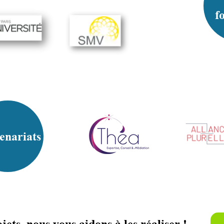
f
enariats