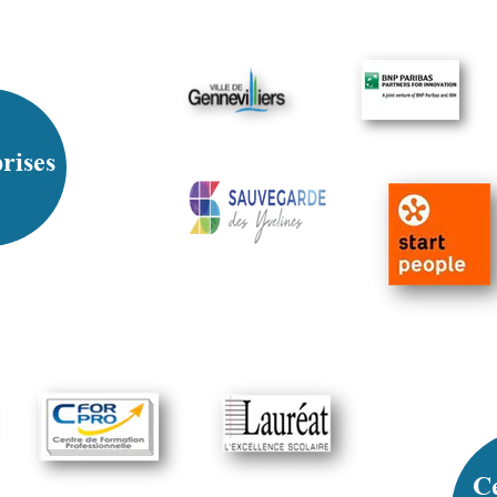
rises
Ce