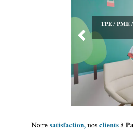
TPE / PME 

Notre
satisfaction,
nos
clients
à
Pa